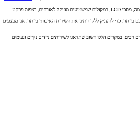
לאחר הקורונה מהסוג הזה כוללים מספר פריטים שהופכים אותם למתקנים מעוצבים ונעימים. אותם תוספים מיוחדים כוללים תאורה נעימה, מסכי LCD, רמקולים שמשמיעים מוזיקה לאורחים, רצפות פרקט
יעץ לכם על השירותים המתאימים לכם ביותר. כדי להעניק ללקוחותינו את השירות האיכותי ביותר, אנו מבצעים
 רבים. במקרים הללו חשוב שתדאגו לשירותים ניידים נקיים ונעימים