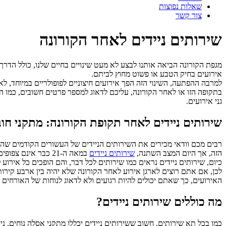
שאלות נפוצות
צור קשר
שירותים ניידים לאחר הקורונה
מגפת הקורונה הביאה אותנו לבצע לא מעט שינויים בחיים שלנו, כולל הדרך 
אירועים בחיק הטבע או פשוט מחוץ לביתם.
למרבה ההפתעה, השינוי הזה הפך אירועים חיצוניים לפופולריים במיוחד, ל
בתקופה הזו או לאחר הקורונה, עליכם לדאוג למספר פרטים חשובים, כמו 
גני אירועים.
שירותים ניידים לאחר תקופת הקורונה: מתקני חו
רבים מכם וודאי מכירים את השירותים הניידים של העשורים הקודמים שהו
הזה, אך היום המצב השתנה,
שירותים ניידים
במאה ה-21 כבר אינם צפופים ולא נעימים,
כיום, שירותים ניידים נראים כמו שירותים לכל דבר, והם הופכים כל אירוע ל
לכן, אם אתם רוצים לארגן אירוע לאחר הקורונה שלא יהיה בין ארבע קירו
האירועים, כך שאתם יכולים להיות רגועים ולא לדאוג לנוחות של האורחים 
מה כוללים שירותים ניידים?
כמו בכל תא שירותים, חשוב ששירותים ניידים יכללו מתקני אסלה נוחים, נ