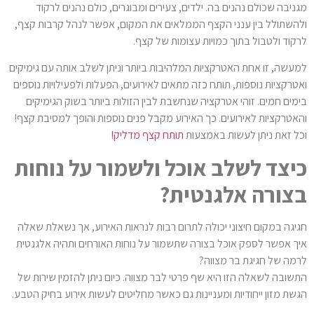
מגניבה שכולם נהנים בה. ילדים, צעירים ומבוגרים, כולם נהנים לרקוד
ולהשתולל בין ענני הקצף הממלאים את המקום, אפשר לנהל קרבות קצף,
לרקוד ולטבול בתוך כמויות עצומות של קצף.
למעשה, זו אחת האטרקציות המלהיבות ביותר וניתן לשלב אותה עם גימיקים
ואטרקציות נוספות, תותח כזה מתאים לאירועים, הפעלות ולפעילויות נוספים
בימים חמים. זוהי אטרקציה שנחשבת לבין הזולות ביותר בשוק הגימיקים
והאטרקציות לאירועים. כך האירוע מקבל פנים נוספות והופך למסיבת קצף!
וכל זאת ניתן לעשות באמצעות
תותח קצף מדליק!
כיצד לשלב אוכל ולשמור על נוחות
בצורה אלגנטית?
חגיגה במקום חיצוני יכולה לתרום רבות לנראות האירוע, אך נשאלת שאלה
איך אפשר לספק אוכל בצורה שתשמור על נוחות האורחים ותהיה אלגנטית
לרמה של חגיגת בר מצווה?
התשובה לשאלה הזו היא שף פרטי לבר מצווה. כיום ניתן להזמין שירות של
הגשת מזון ייחודיות ומעניינות גם כאשר מחליטים לעשות אירוע בחיק הטבע.