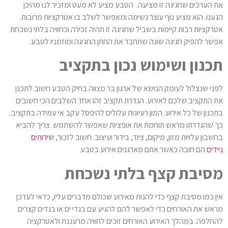
את הערכים שחגיגה זו מציעה. הטבע מציע לא מעט ומזכיר לנו מהיכן
הגענו. הוא מציע נוף עוצר נשימה ומאפשר לשלב בו אטרקציות מרובות.
אטרקציות רבות קיימות בשביל שחגיגה זו תהיה זכירה וכחוויה בלתי נשכחת
אפשר להפיק חגיגה שונה שתחבר את החתן החגיגה ומוזמניו לטבע.
תכנון ושימוש נכון בתקציב
לפני שנצלול לעומק הנושא של ארגון בר מצווה בחיק הטבע חשוב לתכנן
את התקציב שלכם לאירוע. הגדרת תקציב זהו אחד השלבים הכי חשובים
בתכנון של כל אירוע. המון רעיונות עלולים להיפסל עקב אי עמידה בתקציב.
כך שהגדרתו מראש תוחמת את אופציות שאפשר להשתמש. צריך להביא
בחשבון עלויות מזון, מיקום, ציוד, בידור ועיצוב. חשוב לזכור,
שירותים
ניידים
הם חובה כאשר אתם מארגנים אירוע בטבע
מסיבת קצף בלתי נשכחת
אין כמו מסיבת קצף כדי להנות מאירוע שכולם מדברים עליו, כדאי לעדכן
מראש את האורחים כדי לאפשר להם להגיע עם בגדי ים או בגדים קצרים
להחלפה. במהלך האירוע האורחים זוכים לחוויה מרעננת ולאטרקציה